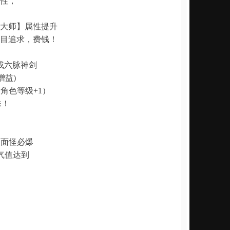
性，
大师】属性提升
目追求，费钱！
成六脉神剑
增益)
角色等级+1）
殊！
地图。里面怪必爆
值当怒气值达到