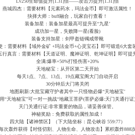
Lv250生命值提升[1.31]倍——攻击力提升[1.31]倍
燕城四杰：需要材料【元素药水，玛法金币】即可激活属性！
抉择大师：buff融合，玩家自行查看！
装备加星：装备加星最高可提升至“九星’
成功加一星，失败降一星(看脸)
装备支持加星：剑甲盔链镯戒带靴
使：需要材料【域外金矿 +玛法金币+心灵宝石】即可锻造6大套
五行真言：需要材料【天道证明、魔神证明、乾坤证明】即可提
全满:爆率+50%打怪伤害+20%
天地秘宝：从开区第二天开始
每天1点、7点、13点、19点藏宝阁大门自动开启
30分钟后大门将关闭
地图刷新:大批宝藏守护者其中一只怪物必爆“天地秘宝’
用“天地秘宝”可一对一挑战“地藏王菩萨(菩萨必爆:天门关通行证
天门关通行证:非常重要的物品，请妥善保管。
神秘奖励：免费获取的属性加成！
四大陆【诸神禁区】（下大陆坐标：昆仑峡谷 559:77）
每次轰炸获得【对怪切割、人物生命、人物攻击】累积轰炸888