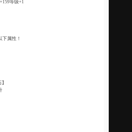
59等级+1
以下属性！
石】
升