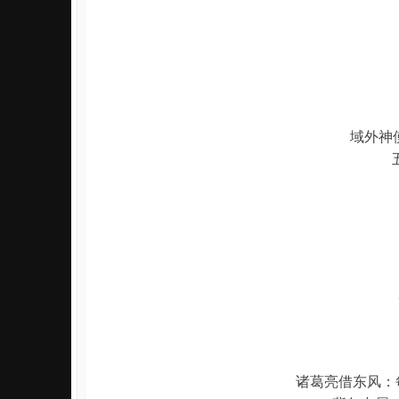
域外神
诸葛亮借东风：