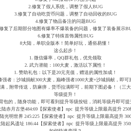
2.修复了假人系统，调整了假人BUG
3.修复了自动吃货币问题，调整了自动回收的BUG
4.修复了物品备注的问题BUG
.修复了后期部分地图有爆率不爆装备的问题，修复了装备展示B
6.修复了特殊首饰属性BUG
8大陆，单职业版本！简单好玩，通俗易懂！
这么起步！
1. 微信爆率，QQ群礼包，优先领取
2. 武力潜能：100大麦，激活以下属性！
1. 赞助礼包：以下是20元充值，赠送的属性加成！
 巅峰强者：沙城捐献300大麦，巅峰强者1000大麦+沙城捐献，即可
前拉满，附带传送，防麻痹，货币拉满即可，前期下图必备！（三
等级提升！
开背包的，随身功能，即可看到提升等级按钮，消耗等级丹即可提升
陆赤月古堡484:69【探索使者】npc 提升等级上限最高提升 25
陆光明世界 245:225【探索使者】npc 提升等级上限最高提升 30
陆起风遗址 186:44【探索使者】npc 提升等级上限最高提升 35
如何快速变强？