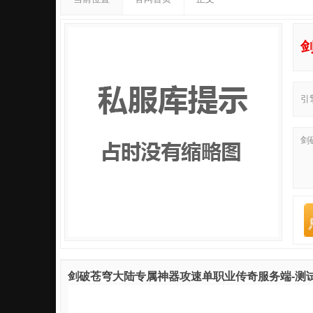
引
剑
剑破苍穹大陆专属神器攻速单职业传奇服务端-测试