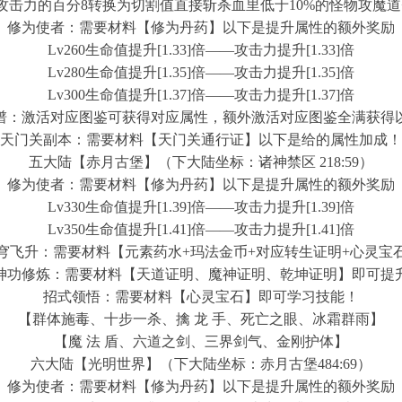
]攻击力的百分8转换为切割值直接斩杀血里低于10%的怪物攻魔道+1
修为使者：需要材料【修为丹药】以下是提升属性的额外奖励
Lv260生命值提升[1.33]倍——攻击力提升[1.33]倍
Lv280生命值提升[1.35]倍——攻击力提升[1.35]倍
Lv300生命值提升[1.37]倍——攻击力提升[1.37]倍
谱：激活对应图鉴可获得对应属性，额外激活对应图鉴全满获得
天门关副本：需要材料【天门关通行证】以下是给的属性加成！
五大陆【赤月古堡】（下大陆坐标：诸神禁区 218:59）
修为使者：需要材料【修为丹药】以下是提升属性的额外奖励
Lv330生命值提升[1.39]倍——攻击力提升[1.39]倍
Lv350生命值提升[1.41]倍——攻击力提升[1.41]倍
穹飞升：需要材料【元素药水+玛法金币+对应转生证明+心灵宝
神功修炼：需要材料【天道证明、魔神证明、乾坤证明】即可提
招式领悟：需要材料【心灵宝石】即可学习技能！
【群体施毒、十步一杀、擒 龙 手、死亡之眼、冰霜群雨】
【魔 法 盾、六道之剑、三界剑气、金刚护体】
六大陆【光明世界】（下大陆坐标：赤月古堡484:69）
修为使者：需要材料【修为丹药】以下是提升属性的额外奖励