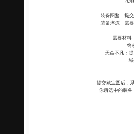
九焰
装备图鉴：提交
装备淬炼：需要
需要材料
终极
天命不凡：提
域
提交藏宝图后，
你所选中的装