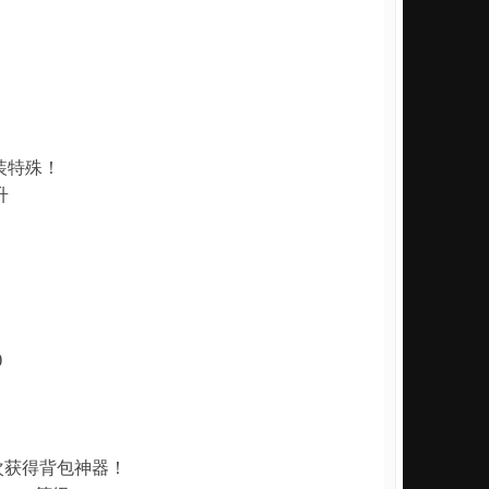
装特殊！
升
)
次获得背包神器！