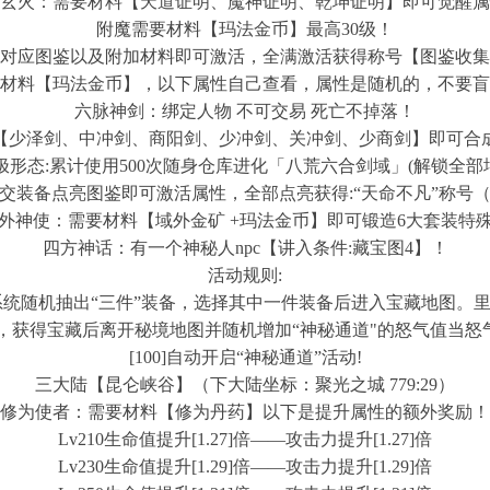
玄火：需要材料【天道证明、魔神证明、乾坤证明】即可觉醒属
附魔需要材料【玛法金币】最高30级！
对应图鉴以及附加材料即可激活，全满激活获得称号【图鉴收集
材料【玛法金币】，以下属性自己查看，属性是随机的，不要盲
六脉神剑：绑定人物 不可交易 死亡不掉落！
【少泽剑、中冲剑、商阳剑、少冲剑、关冲剑、少商剑】即可合
形态:累计使用500次随身仓库进化「八荒六合剑域」(解锁全部
交装备点亮图鉴即可激活属性，全部点亮获得:“天命不凡”称号（
外神使：需要材料【域外金矿 +玛法金币】即可锻造6大套装特
四方神话：有一个神秘人npc【讲入条件:藏宝图4】！
活动规则:
系统随机抽出“三件”装备，选择其中一件装备后进入宝藏
备，获得宝藏后离开秘境地图并随机增加“神秘通道"的怒气
[100]自动开启“神秘通道”活动!
三大陆【昆仑峡谷】（下大陆坐标：聚光之城 779:29）
修为使者：需要材料【修为丹药】以下是提升属性的额外奖励！
Lv210生命值提升[1.27]倍——攻击力提升[1.27]倍
Lv230生命值提升[1.29]倍——攻击力提升[1.29]倍