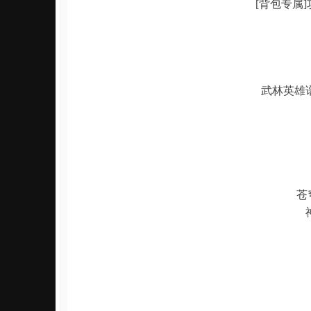
[背包专属
武林英雄
苍