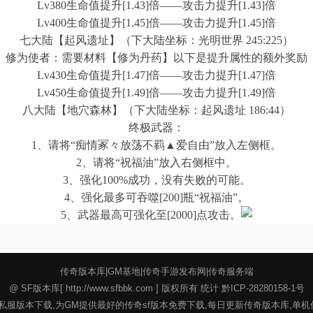
Lv380生命值提升[1.43]倍——攻击力提升[1.43]倍
Lv400生命值提升[1.45]倍——攻击力提升[1.45]倍
七大陆【起风遗址】（下大陆坐标：光明世界 245:225）
修为使者：需要材料【修为丹药】以下是提升属性的额外奖励
Lv430生命值提升[1.47]倍——攻击力提升[1.47]倍
Lv450生命值提升[1.49]倍——攻击力提升[1.49]倍
八大陆【地穴森林】（下大陆坐标：起风遗址 186:44）
终极武器：
1、请将“痴情冢々放荡不羁▲爱自由”放入左侧框。
2、请将“祝福油”放入右侧框中。
3、强化100%成功，没有失败的可能。
4、强化最多可吞噬[200]瓶“祝福油”。
5、武器最高可强化至[2000]点攻击。
传奇版本库
|
GM基地
|
传奇手游发布网
|
传奇服务端
@ SF版本库[
http://www.sfbbk.com
] 版权所有 统计 黔ICP-28280158-1号
集各种传奇私服版本下载,为GM提供最好的传奇sf版本免费下载,每日更新传奇版本库,