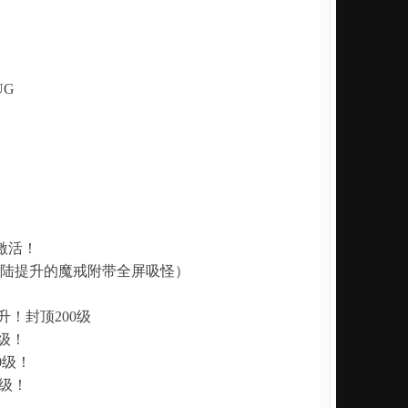
UG
激活！
大陆提升的魔戒附带全屏吸怪）
！封顶200级
0级！
0级！
0级！