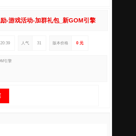
-游戏活动-加群礼包_新GOM引擎
:20:39
人气
31
版本价格
0 元
OM引擎
买